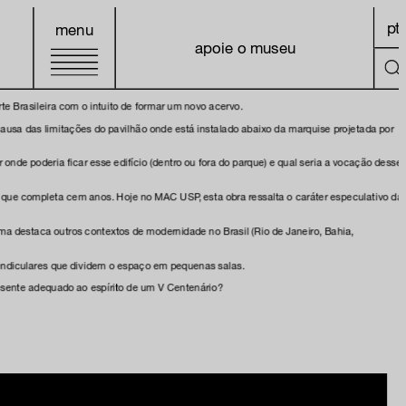
pt
menu
apoie o museu
e Brasileira com o intuito de formar um novo acervo.
ausa das limitações do pavilhão onde está instalado abaixo da marquise projetada por
nde poderia ficar esse edifício (dentro ou fora do parque) e qual seria a vocação desse
e que completa cem anos. Hoje no MAC USP, esta obra ressalta o caráter especulativo da
a destaca outros contextos de modernidade no Brasil (Rio de Janeiro, Bahia,
pendiculares que dividem o espaço em pequenas salas.
resente adequado ao espírito de um V Centenário?