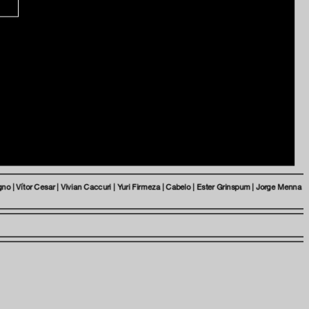
e na nossa newsletter
am
ia
 | Vítor Cesar | Vivian Caccuri | Yuri Firmeza | Cabelo | Ester Grinspum | Jorge Menna
onosco
 privacidade e termos de uso