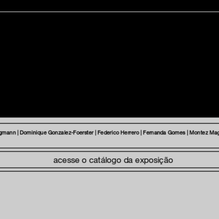
inscreva-s
sobre o m
imprensa
transparênc
egmann | Dominique Gonzalez-Foerster | Federico Herrero | Fernanda Gomes | Montez Magno
contato
trabalhe c
acesse o catálogo da exposição
s & culture
política de