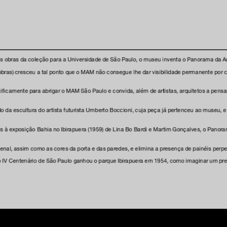
as obras da coleção para a Universidade de São Paulo, o museu inventa o Panorama da Art
obras) cresceu a tal ponto que o MAM não consegue lhe dar visibilidade permanente por c
icamente para abrigar o MAM São Paulo e convida, além de artistas, arquitetos a pensar o
 da escultura do artista futurista Umberto Boccioni, cuja peça já pertenceu ao museu, 
 à exposição Bahia no Ibirapuera (1959) de Lina Bo Bardi e Martim Gonçalves, o Panoram
ienal, assim como as cores da porta e das paredes, e elimina a presença de painéis per
se o IV Centenário de São Paulo ganhou o parque Ibirapuera em 1954, como imaginar um p