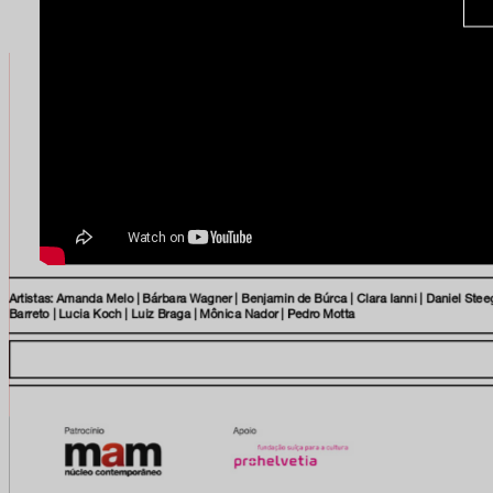
facebook
x
instagram
linkedIn
Artistas: Amanda Melo | Bárbara Wagner | Benjamin de Búrca | Clara Ianni | Daniel Ste
youtube
Barreto | Lucia Koch | Luiz Braga | Mônica Nador | Pedro Motta
google art