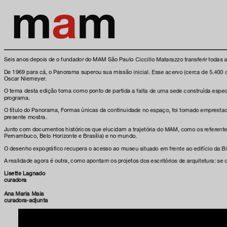
Seis anos depois de o fundador do MAM São Paulo Ciccillo Matarazzo transferir todas 
De 1969 para cá, o Panorama superou sua missão inicial. Esse acervo (cerca de 5.400 
Oscar Niemeyer.
O tema desta edição toma como ponto de partida a falta de uma sede construída especif
programa.
O título do Panorama, Formas únicas da continuidade no espaço, foi tomado emprestado
presente mostra.
Junto com documentos históricos que elucidam a trajetória do MAM, como os referentes
Pernambuco, Belo Horizonte e Brasília) e no mundo.
O desenho expográfico recupera o acesso ao museu situado em frente ao edifício da B
A realidade agora é outra, como apontam os projetos dos escritórios de arquitetura: 
Lisette Lagnado
curadora
Ana Maria Maia
curadora-adjunta