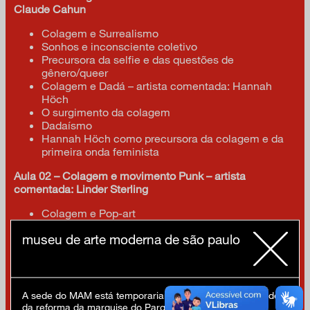
Claude Cahun
Colagem e Surrealismo
Sonhos e inconsciente coletivo
Precursora da selfie e das questões de
gênero/queer
Colagem e Dadá – artista comentada: Hannah
Höch
O surgimento da colagem
Dadaísmo
Hannah Höch como precursora da colagem e da
primeira onda feminista
Aula 02 – Colagem e movimento Punk – artista
comentada: Linder Sterling
Colagem e Pop-art
Movimento Punk
museu de arte moderna de são paulo
Colagem e multimídia: música, mídias impressas
(cartazes, zines)
Aula 03 – Colagem e Afrofuturismo – artista comentada:
Mickalene Thomas
A sede do MAM está temporariamente fechada em virtude
da reforma da marquise do Parque Ibirapuera.