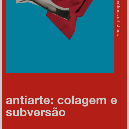
práticas artísticas
antiarte: colagem e
subversão