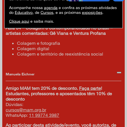
Colagem e fotografia
Afrofuturismo
Acompanhe nossa
agenda
e confira as próximas atividades
Colagem e multilinguagens (pintura, bordado,
do
Educativo
, de
Cursos
, e as próximas
exposições
.
roupas, etc.)
Clique aqui
e saiba mais.
Aula 04 – Colagem e contemporaneidade no Brasil –
artistas comentadas: Gê Viana e Ventura Profana
Colagem e fotografia
Colagem digital
Colagem e território de reexistência social
Manuela Eichner
Amigo MAM tem 20% de desconto.
Faça parte
!
Estudantes, professores e aposentados têm 10% de
desconto
Dúvidas:
cursos@mam.org.br
WhatsApp:
11 99774 3987
Ao participar desta atividade/evento, você autoriza, de