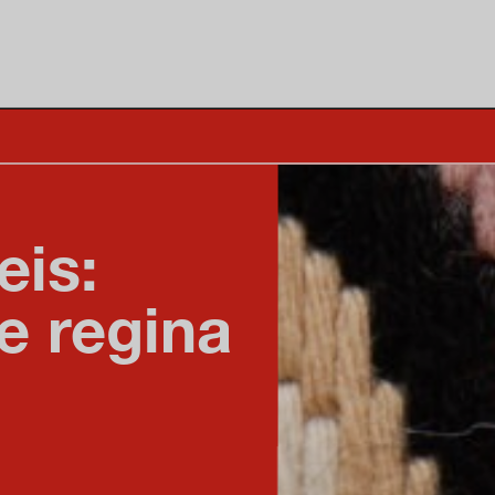
eis:
e regina