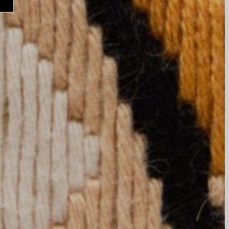
e na nossa newsletter
am
ia
onosco
 privacidade e termos de uso