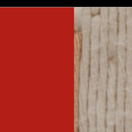
inscreva-s
sobre o m
imprensa
transparênc
contato
trabalhe c
s & culture
política de