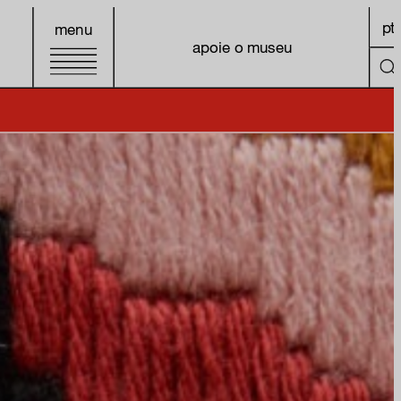
pt
menu
apoie o museu