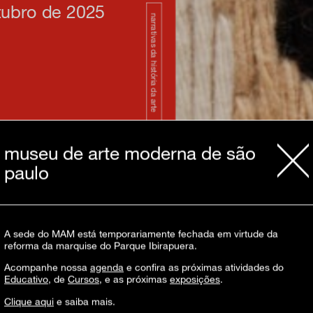
tubro de 2025
narrativas da história da arte
museu de arte moderna de são
paulo
A sede do MAM está temporariamente fechada em virtude da
n têxtil na primeira metade do século XX:
reforma da marquise do Parque Ibirapuera.
 Decorativas e Industriais Modernas de
Acompanhe nossa
agenda
e confira as próximas atividades do
s múltiplas, com o segmento têxtil
Educativo
, de
Cursos
, e as próximas
exposições
.
 duas artistas e designers
as e desenhos.
Clique aqui
e saiba mais.