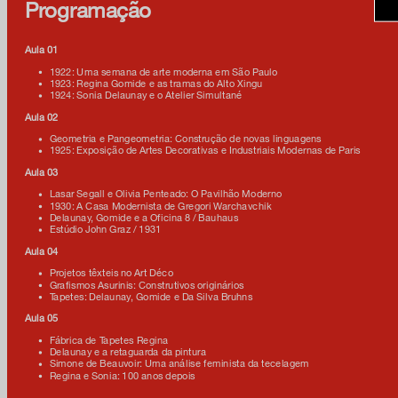
Programação
Aula 01
1922: Uma semana de arte moderna em São Paulo
1923: Regina Gomide e as tramas do Alto Xingu
1924: Sonia Delaunay e o Atelier Simultané
facebook
Aula 02
x
Geometria e Pangeometria: Construção de novas linguagens
1925: Exposição de Artes Decorativas e Industriais Modernas de Paris
Aula 03
instagram
Lasar Segall e Olivia Penteado: O Pavilhão Moderno
1930: A Casa Modernista de Gregori Warchavchik
linkedIn
Delaunay, Gomide e a Oficina 8 / Bauhaus
Estúdio John Graz / 1931
youtube
Aula 04
Projetos têxteis no Art Déco
Grafismos Asurinis: Construtivos originários
google art
Tapetes: Delaunay, Gomide e Da Silva Bruhns
Aula 05
Fábrica de Tapetes Regina
Delaunay e a retaguarda da pintura
Simone de Beauvoir: Uma análise feminista da tecelagem
Regina e Sonia: 100 anos depois