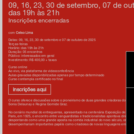
09, 16, 23, 30 de setembro, 07 de ou
das 19h às 21h
Inscrições encerradas
com
Celso Lima
Datas: 09, 16, 23, 30 de setembro e 07 de outubro de 2025
Terças-feiras
Horário: das 19h às 21h
Duração: 05 encontros
Público: interessados em geral
Investimento: R$ 400,00 + taxas
Curso online
Ao vivo, via plataforma de videoconferência
Aulas gravadas disponibilizadas apenas por tempo determinado
Curso contempla certificado no final
inscrições aqui
O curso oferece discussões sobre o pioneirismo de duas grandes criadoras do desig
Sonia Delaunay e Regina Gomide Graz.
No cenário mundial do entreguerras, apresentado na centenária Exposição de Artes
Paris, em 1925, o encontro entre vanguardistas e tradicionalistas apontava direçõe
despontando como uma grande aposta na corrida industrial do novo século, onde as
desempenhariam importantes papéis como criadoras de novas linguagens em tram