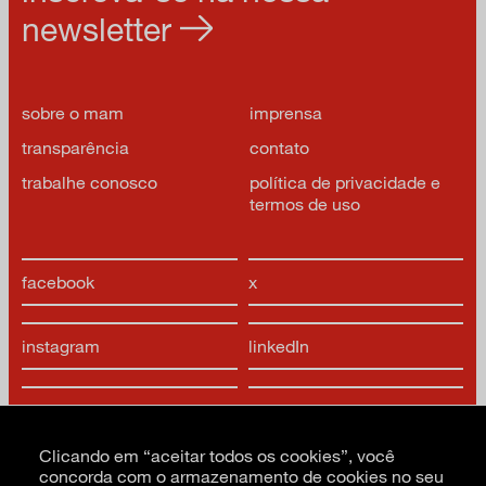
newsletter
sobre o mam
imprensa
transparência
contato
trabalhe conosco
política de privacidade e
termos de uso
facebook
x
instagram
linkedIn
youtube
google arts & culture
Clicando em “aceitar todos os cookies”, você
concorda com o armazenamento de cookies no seu