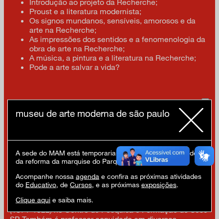
Introdução ao projeto da Recherche;
Proust e a literatura modernista;
Os signos mundanos, sensíveis, amorosos e da
arte na Recherche;
As impressões dos sentidos e a fenomenologia da
obra de arte na Recherche;
A música, a pintura e a literatura na Recherche;
Pode a arte salvar a vida?
Brunno Almeida Maia
museu de arte moderna de são paulo
É doutorando em Arquitetura e Urbanismo na Faculdade
de Arquitetura e Urbanismo (FAU) da Universidade de
São Paulo (USP), desenvolvendo pesquisa sobre Moda e
A sede do MAM está temporariamente fechada em virtude
arquitetura. Possui mestrado em Filosofia, Ciências
da reforma da marquise do Parque Ibirapuera.
Humanas e Teoria de Moda pela Unifesp (Universidade
Federal de São Paulo). Além disso, atuou como curador
Acompanhe nossa
agenda
e confira as próximas atividades
da exposição
Ema e a Moda no século XX: as roupas e a
do
Educativo
, de
Cursos
, e as próximas
exposições
.
caligrafia dos gestos
na Casa Museu Ema Klabin e do
Clique aqui
e saiba mais.
Ciclo de Conferências
A atualidade de Marcel Proust
(1871-1922)
no Centro de Pesquisa e Formação do Sesc
SP. Também é professor convidado em diversas