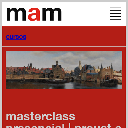
cursos
masterclass
presencial | proust e