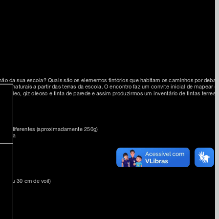
ão da sua escola? Quais são os elementos tintórios que habitam os caminhos por debai
ntas naturais a partir das terras da escola. O encontro faz um convite inicial de mapear e
ta óleo, giz oleoso e tinta de parede e assim produzirmos um inventário de tintas terrestr
ores diferentes (aproximadamente 250g)
linhaça
ano, ou 30 cm de voil)