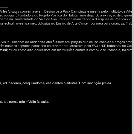
 Artes Visuais com ênfase em Design pela Puc- Campinas e mestra pelo Instituto de Ar
ogia. É fundadora do Projeto Poética do Habitar, investigando a extração de pigmento
nte na Universidade do Vale do São Francisco ministrando a disciplina de Poéticas Visu
ntelectual. Investiga metodologias no Ensino de Arte Contemporânea para crianças. Traba
e na nossa newsletter
a visual, criadora do Andorinha Ateliê Itinerante, projeto que ocupa escolas e praças ofer
 artísticas nos espaços pensadas coletivamente. Arquiteta pela FAU-USP, trabalhou no C
bieri
; atuou como arte-educadora em instituições culturais como Sesc Pompéia, foi prof
am
ia
s, educadores, pesquisadores, estudantes e artistas. Com inscrição prévia.
onosco
 privacidade e termos de uso
tatos com a arte – Volta às aulas
.