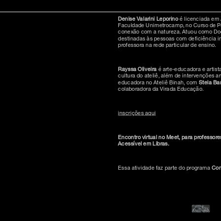
Denise Valarini Leporino
é licenciada em
Faculdade Unimetrocamp, no Curso de Pedag
conexão com a natureza. Atuou como Doce
destinadas às pessoas com deficiência i
professora na rede particular de ensino.
inscreva-s
Rayssa Oliveira
é arte-educadora e artist
cultura do ateliê, além de intervenções
educadora no Ateliê Binah, com
Stela Bar
colaboradora da Virada Educação.
sobre o m
inscrições aqui
imprensa
transparênc
Encontro virtual no Meet, para professore
contato
Acessível em Libras.
trabalhe c
s & culture
política de
Essa atividade faz parte do programa
Con