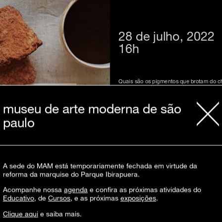
28 de julho, 2022
16h
Quais são os pigmentos que brotam do ch
um laboratório destinado à produção de ti
extrairmos pigmentos para produção de tin
museu de arte moderna de são
paulo
Materiais para o encontro:
colete duas porções de terra com c
2 colheres de sopa de semente de 
1 pilão
1 pincel
1 jarra de água
2 colheres de óleo de linhaça
A sede do MAM está temporariamente fechada em virtude da
1 colher de sopa
reforma da marquise do Parque Ibirapuera.
1 copo, peneira
1 filtro de café (de preferência de p
Acompanhe nossa
agenda
e confira as próximas atividades do
3 prendedores
200 gramas de cal para pintura
Educativo
, de
Cursos
, e as próximas
exposições
.
1 espátula
200 gramas de cera de carnaúba
Clique aqui
e saiba mais.
forminha de silicone para giz