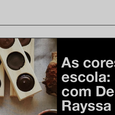
As core
escola:
com Den
Rayssa 