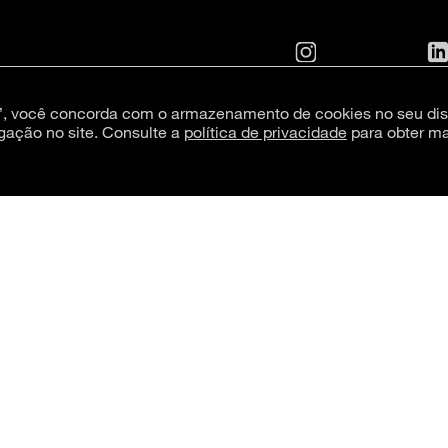
s”, você concorda com o armazenamento de cookies no seu dis
gação no site. Consulte a
política de privacidade
para obter ma