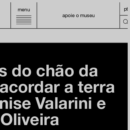
pt
menu
apoie o museu
s do chão da
 acordar a terra
ise Valarini e
Oliveira