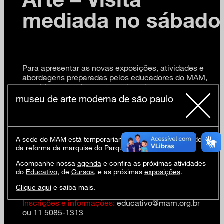
mediada no sábado
Para apresentar as novas exposições, atividades e
abordagens preparadas pelos educadores do MAM,
convidamos professores e educadores a
participarem de nossa programação.
museu de arte moderna de são paulo
Programação gratuita para professores e educadores
A sede do MAM está temporariamente fechada em virtude
da reforma da marquise do Parque Ibirapuera.
05 abr (sáb) 10h
Visita mediada às exposições
Vontade construtiva na
Acompanhe nossa
agenda
e confira as próximas atividades
coleção Fadel
e
Poder provisório
do
Educativo
, de
Cursos
, e as próximas
exposições
.
Clique aqui
e saiba mais.
Inscrições e informações:
educativo@mam.org.br
ou 11 5085-1313