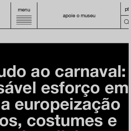
pt
menu
apoie o museu
udo ao carnaval:
sável esforço em
a europeização
os, costumes e