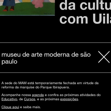
da cultu
com Uil
25 de novembro, 
16h
museu de arte moderna de são
paulo
Observação do contexto específico das fe
brasileiras, com ênfase na presença da po
agremiações Baixada Africana (1895) e P
virtual propõe uma atenção à percepção da
relacionados aos corpos que habitam as 
A sede do MAM está temporariamente fechada em virtude da
negras em constituir um discurso e estét
reforma da marquise do Parque Ibirapuera.
Acompanhe nossa
agenda
e confira as próximas atividades do
Uila (Uilton Garcia Cardoso Júnior)
, com 
Educativo
, de
Cursos
, e as próximas
exposições
.
estudos do uso das imagens e da colonial
museus e instituições culturais, e atual
Clique aqui
e saiba mais.
Descolonizarte. Participou do Experiênci
educativa e diversidades (2018-19) no