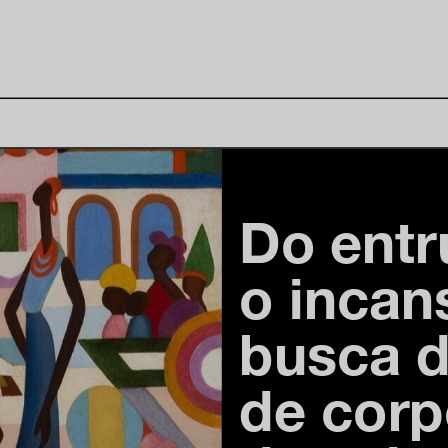
Do entr
o incan
busca d
de corp