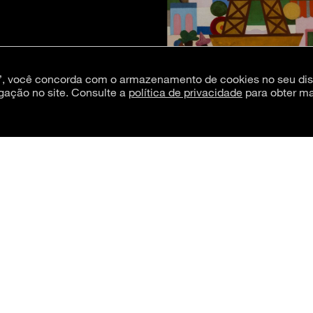
s”, você concorda com o armazenamento de cookies no seu dis
gação no site. Consulte a
política de privacidade
para obter ma
São Paulo, SP, 1973), Carnaval em Madure
Nemirovsky, em comodato com a Pinacote