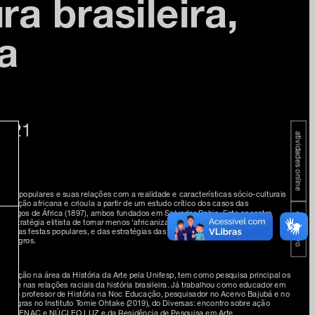
ra brasileira,
a
2021
atividades online
stas populares e suas relações com a realidade e características sócio-culturais
pulação africana e crioula a partir de um estudo crítico dos casos das
ândegos de África (1897), ambos fundados em Salvador-Bahia. Este encontro
educativo
 estratégia elitista de tornar menos ‘africanizado’ os costumes culturais
rua e as festas populares, e das estratégias das agremiações carnavalescas
ica negros.
formação na área da História da Arte pela Unifesp, tem como pesquisa principal os
idade nas relações raciais da história brasileira. Já trabalhou como educador em
mente é professor de História na Noc Educação, pesquisador no Acervo Bajubá e no
as Negras no Instituto Tomie Ohtake (2019), do Diversas: encontro sobre ação
 SESC, SENAC e NÚCLEO LUZ e da Residência de Pesquisa em Arte