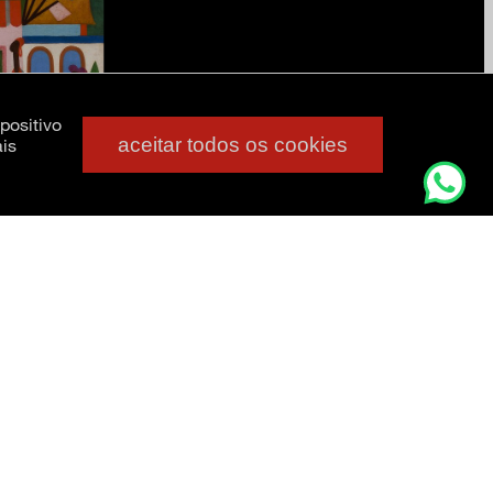
positivo
aceitar todos os cookies
is
Legenda da imagem: Tarsila do Amaral (Capivari, SP, 1886 –
ira, 1924. Óleo sobre tela, 76 × 63,5 cm. Acervo da Fundação José e Paulina
ca do Estado de São Paulo. Foto: Isabella Matheus.