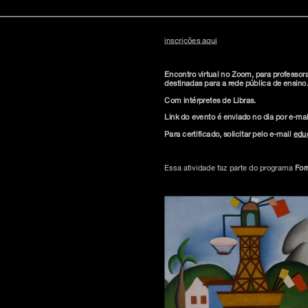
Contemporânea na Uberbau_House (2020
inscrições aqui
inscreva-s
Encontro virtual no Zoom, para professor
destinadas para a rede pública de ensino
Com intérpretes de Libras.
Link do evento é enviado no dia por e-ma
Para certificado, solicitar pelo e-mail
edu
sobre o m
imprensa
Essa atividade faz parte do programa
For
transparênc
contato
trabalhe c
s & culture
política de