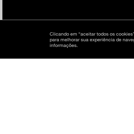
Clicando em “aceitar todos os cookie
para melhorar sua experiência de nave
informações.
CNPJ: 62.520.218/0001-24
Razão social: Museu de Arte Moderna de São Paulo