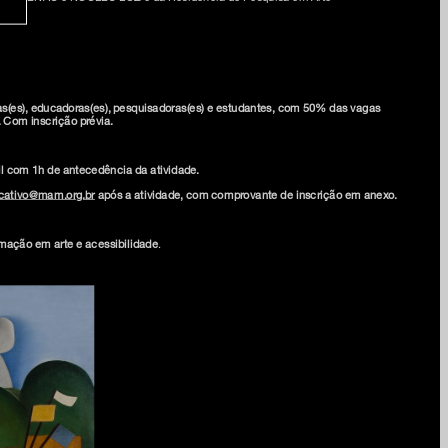
).
e na nossa newsletter
as(es), educadoras(es), pesquisadoras(es) e estudantes, com 50% das vagas
. Com inscrição prévia.
il com 1h de antecedência da atividade.
cativo@mam.org.br
após a atividade, com comprovante de inscrição em anexo.
am
mação em arte e acessibilidade
.
ia
onosco
 privacidade e termos de uso