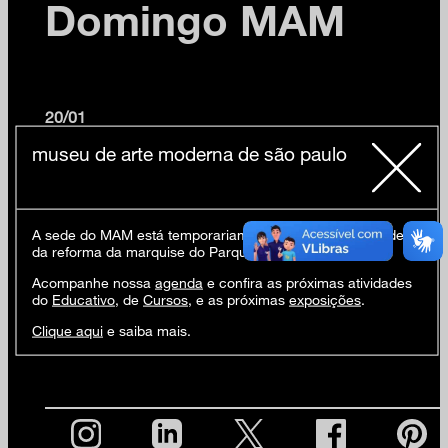
Domingo MAM
20/01
museu de arte moderna de são paulo
11h às 12h
Oficina de estêncil com MAM educativo
Introdução à técnica de estêncil, ou molde vazado.
A sede do MAM está temporariamente fechada em virtude
da reforma da marquise do Parque Ibirapuera.
+livre
Acompanhe nossa
agenda
e confira as próximas atividades
do
Educativo
, de
Cursos
, e as próximas
exposições
.
Atividades gratuitas e abertas a todos os públicos
.
Clique aqui
e saiba mais.
+info
:
educativo@mam.org.br
e +55 11 5085-1313