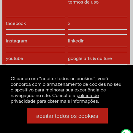
termos de uso
facebook
x
instagram
linkedIn
youtube
google arts & culture
Clicando em “aceitar todos os cookies”, você
concorda com o armazenamento de cookies no seu
dispositivo para melhorar sua experiência de
navegação no site. Consulte a
política de
privacidade
para obter mais informações.
CNPJ: 62.520.218/0001-24
Razão social: Museu de Arte Moderna de São Paulo
PT
EN
ES
aceitar todos os cookies