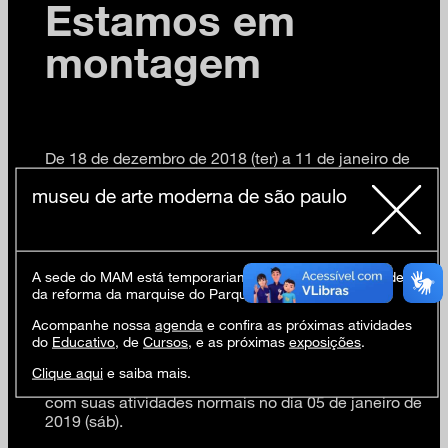
Estamos em
montagem
De 18 de dezembro de 2018 (ter) a 11 de janeiro de
2019 (sex) o MAM estará em montagem para as
museu de arte moderna de são paulo
próximas exposições, Novas Aquisições (abertura 12
jan) e Passado/Futuro/Presente – Arte
Contemporânea Brasileira do Acervo do Museu de
Arte Moderna de São Paulo (abertura 22 jan).
A sede do MAM está temporariamente fechada em virtude
A Loja e o Restaurante Prêt fazem uma pausa de fim
da reforma da marquise do Parque Ibirapuera.
de ano. A Loja entre os dias 25 de dezembro de 2018
Acompanhe nossa
agenda
e confira as próximas atividades
(ter) e 1 de janeiro de 2019 (ter), voltando com suas
do
Educativo
, de
Cursos
, e as próximas
exposições
.
atividades normais no dia 02 de janeiro de 2019
(qua). Já o restaurante entre os dias 25 de dezembro
Clique aqui
e saiba mais.
de 2018 (ter) e 4 de janeiro de 2019 (sex), voltando
com suas atividades normais no dia 05 de janeiro de
2019 (sáb).