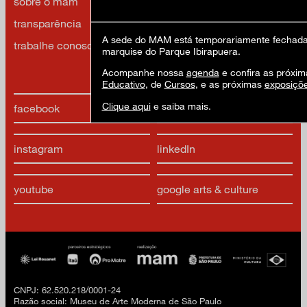
sobre o mam
imprensa
transparência
contato
A sede do MAM está temporariamente fechada 
trabalhe conosco
política de privacidade e
marquise do Parque Ibirapuera.
termos de uso
Acompanhe nossa
agenda
e confira as próxim
Educativo
, de
Cursos
, e as próximas
exposiçõ
Clique aqui
e saiba mais.
facebook
x
instagram
linkedIn
youtube
google arts & culture
CNPJ: 62.520.218/0001-24
Razão social: Museu de Arte Moderna de São Paulo