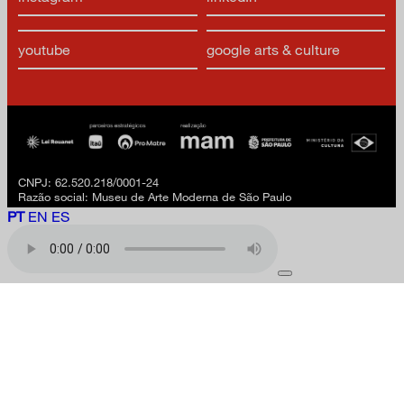
youtube
google arts & culture
CNPJ: 62.520.218/0001-24
Razão social: Museu de Arte Moderna de São Paulo
PT
EN
ES