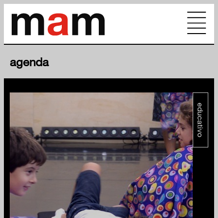
agenda
educativo