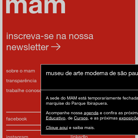
inscreva-se na nossa
newsletter
sobre o mam
imprensa
museu de arte moderna de são pau
transparência
contato
trabalhe conosco
política de privacidade e
termos de uso
A sede do MAM está temporariamente fechada 
marquise do Parque Ibirapuera.
Acompanhe nossa
agenda
e confira as próxim
Educativo
, de
Cursos
, e as próximas
exposiçõ
facebook
x
Clique aqui
e saiba mais.
instagram
linkedIn