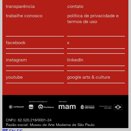
transparência
contato
trabalhe conosco
política de privacidade e
termos de uso
facebook
x
instagram
linkedIn
youtube
google arts & culture
CNPJ: 62.520.218/0001-24
Razão social: Museu de Arte Moderna de São Paulo
PT
EN
ES