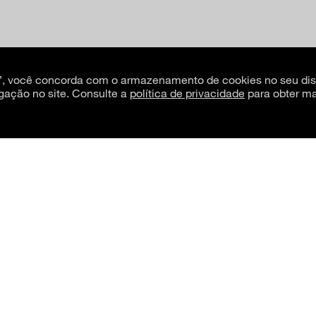
s”, você concorda com o armazenamento de cookies no seu dis
gação no site. Consulte a
política de privacidade
para obter ma