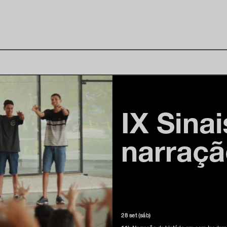
IX Sinai
narraçã
28 set (sáb)