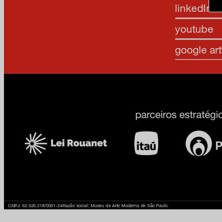
linkedIn
youtube
google art
CNPJ: 62.520.218/0001-24
Razão social: Museu de Arte Moderna de São Paulo