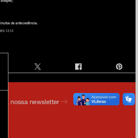
 Borges;*
minutos de antecedência.
085-1313
e na nossa newsletter
am