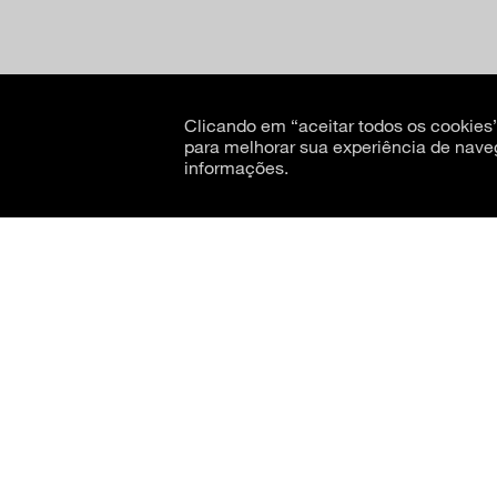
Clicando em “aceitar todos os cookie
para melhorar sua experiência de nave
informações.