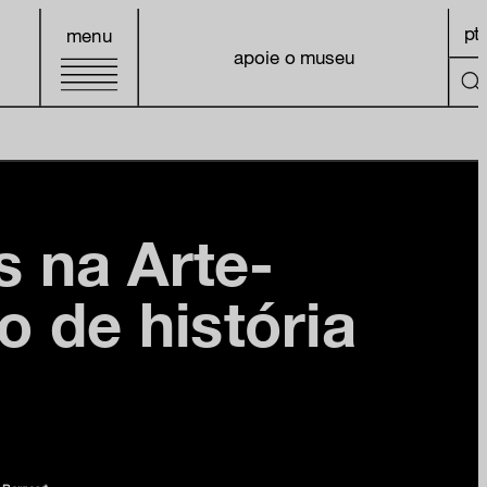
pt
menu
apoie o museu
s na Arte-
o de história