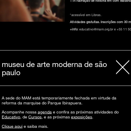
11h Narração de história em com Isadora
*acessível em Libras.
Atividades gratuitas. Inscrições com 30 
+info
: educativo@mam.org.br e +55 11 5
museu de arte moderna de são
paulo
inscreva-s
A sede do MAM está temporariamente fechada em virtude da
reforma da marquise do Parque Ibirapuera.
Acompanhe nossa
agenda
e confira as próximas atividades do
Educativo
, de
Cursos
, e as próximas
exposições
.
sobre o m
Clique aqui
e saiba mais.