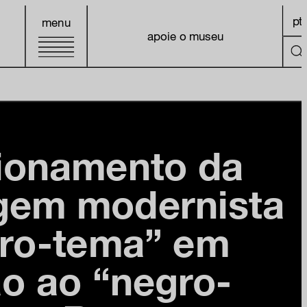
pt
menu
apoie o museu
ionamento da
gem modernista
gro-tema” em
o ao “negro-