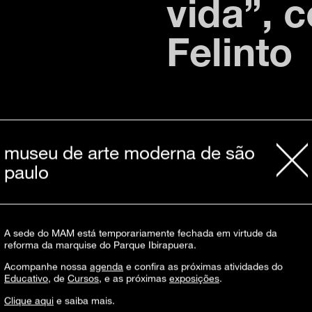
vida”, 
Felinto
23 de junho, 2021
16h
museu de arte moderna de são
paulo
Neste encontro virtual, a artista visual,
inscrições aqui
A sede do MAM está temporariamente fechada em virtude da
atividade gratuita, vagas limitadas
reforma da marquise do Parque Ibirapuera.
encontro por videochamada no zoom (link 
Para professores, educadores e estudant
Acompanhe nossa
agenda
e confira as próximas atividades do
Com intérpretes de Libras.
Educativo
, de
Cursos
, e as próximas
exposições
.
Clique aqui
e saiba mais.
Renata Aparecida Felinto dos Santos
(São