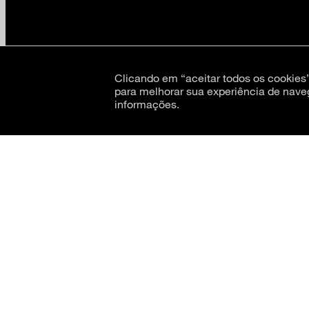
Clicando em “aceitar todos os cookie
para melhorar sua experiência de nave
informações.
CNPJ: 62.520.218/0001-24
Razão social: Museu de Arte Moderna de São Paulo