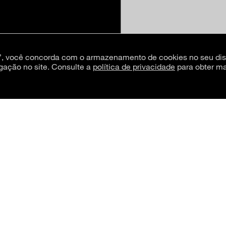
s”, você concorda com o armazenamento de cookies no seu dis
gação no site. Consulte a
política de privacidade
para obter ma