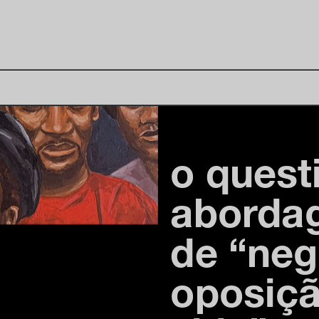
o quest
aborda
de “ne
oposiçã