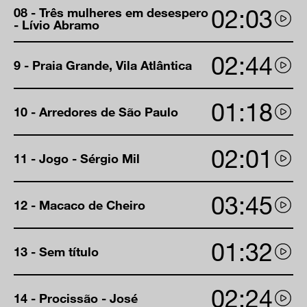
02:03
08 - Três mulheres em desespero
- Lívio Abramo
02:44
9 - Praia Grande, Vila Atlântica
01:18
10 - Arredores de São Paulo
02:01
11 - Jogo - Sérgio Mil
03:45
12 - Macaco de Cheiro
01:32
13 - Sem título
02:24
14 - Procissão - José