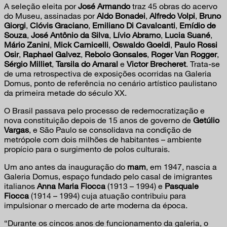
A seleção eleita por
José Armando
traz 45 obras do acervo
do Museu, assinadas por
Aldo Bonadei
,
Alfredo Volpi
,
Bruno
Giorgi
,
Clóvis Graciano
,
Emiliano Di Cavalcanti
,
Emídio de
Souza
,
José Antônio da Silva
,
Lívio Abramo
,
Lucia Suané
,
Mário Zanini
,
Mick Carnicelli
,
Oswaldo Goeldi
,
Paulo Rossi
Osir
,
Raphael Galvez
,
Rebolo Gonsales
,
Roger Van Rogger
,
Sérgio Milliet
,
Tarsila do Amaral
e
Victor Brecheret
. Trata-se
de uma retrospectiva de exposições ocorridas na Galeria
Domus, ponto de referência no cenário artístico paulistano
da primeira metade do século XX.
O Brasil passava pelo processo de redemocratização e
nova constituição depois de 15 anos de governo de
Getúlio
Vargas
, e São Paulo se consolidava na condição de
metrópole com dois milhões de habitantes – ambiente
propício para o surgimento de polos culturais.
Um ano antes da inauguração do
mam
, em 1947, nascia a
Galeria Domus, espaço fundado pelo casal de imigrantes
italianos
Anna Maria Fiocca
(1913 – 1994) e
Pasquale
Fiocca
(1914 – 1994) cuja atuação contribuiu para
impulsionar o mercado de arte moderna da época.
“Durante os cincos anos de funcionamento da galeria, o