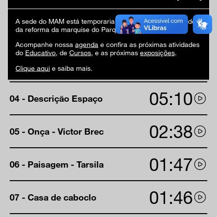
A sede do MAM está temporariamente fechada em virtude
02:16
da reforma da marquise do Parque Ibirapuera.
02 - Texto institucional
Acompanhe nossa
agenda
e confira as próximas atividades
do
Educativo
, de
Cursos
, e as próximas
exposições
.
02:03
03 - Texto curatorial
Clique aqui
e saiba mais.
05:10
04 - Descrição Espaço
02:38
05 - Onça - Victor Brec
01:47
06 - Paisagem - Tarsila
01:46
07 - Casa de caboclo