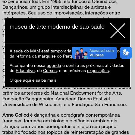
experiência ritual. Em 1955, ela fundou a Oficina dos
Dançarinos, um grupo interdisciplinar de artistas e
intérpretes. Seu uso de improvisação, interações entre
artista e ambiente, vínculos entre arte e sociedade criaram
uma nova área para artistas de vanguarda e influenciaram
museu de arte moderna de são paulo
vários coreógrafos de Judson, incluindo Yvonne Rainer e
Trisha Brown. Desde a década de 1970, quando foi
diagnosticada com câncer, desenvolveu um “processo de
visualização psicocinética” para abordar seu tratamento
A sede do MAM está temporariamente fechada em virtude
holisticamente. A partir disto ela ministrou oficinas para
da reforma da marquise do Parque Ibirapuera.
pessoas que vivem com câncer, AIDS e outras doenças
potencialmente fatais. Nas últimas décadas, ela se
Acompanhe nossa
agenda
e confira as próximas atividades
concentrou em rituais com pessoas comuns sobre
do
Educativo
, de
Cursos
, e as próximas
exposições
.
questões da vida real. Aos 97 anos, ela ainda dança, cria e
Clique aqui
e saiba mais.
ensina. Suas muitas honras incluem o Doris Duke Impact
Award e Isadora Duncan Dance Award em 2014, bem como
prêmios anteriores do National Endowment for the Arts,
Fundação Guggenheim, American Dance Festival,
Universidade de Wisconsin, e a Fundação San Francisco.
Anne Collod
é dançarina e coreógrafa contemporânea
francesa, formada em biologia e ciências ambientais.
Dançou para vários coreógrafos e iniciou seu próprio
trabalho focado nos tópicos de reinterpretação de grandes