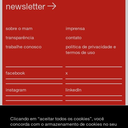
newsletter
sobre o mam
imprensa
transparência
contato
trabalhe conosco
política de privacidade e
termos de uso
facebook
x
instagram
linkedIn
youtube
google arts & culture
Clicando em “aceitar todos os cookies”, você
concorda com o armazenamento de cookies no seu