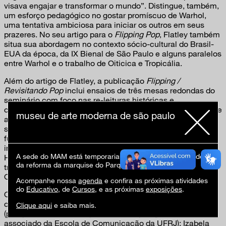
visava engajar e transformar o mundo”. Distingue, também,
um esforço pedagógico no gostar promíscuo de Warhol,
uma tentativa ambiciosa para iniciar os outros em seus
prazeres. No seu artigo para o
Flipping Pop
, Flatley também
situa sua abordagem no contexto sócio-cultural do Brasil-
EUA da época, da IX Bienal de São Paulo e alguns paralelos
entre Warhol e o trabalho de Oiticica e Tropicália.
Além do artigo de Flatley, a publicação
Flipping /
Revisitando Pop
inclui ensaios de três mesas redondas do
seminário com foco nas re-leituras históricas e
contemporâneas do
pop
, nas exposições de 1967, o
camp
e
museu de arte moderna de são paulo
as diversas relações entre as práticas artísticas e o espaço
social na década de 1960. Tendo, é claro, como pano de
fundo, a exposição apresentada no 35º Panorama. Foi
incluída, ainda, por sugestão do curador/pesquisador Max
A sede do MAM está temporariamente fechada em virtude
Hinderer Cruz (também participante no seminário), a
da reforma da marquise do Parque Ibirapuera.
tradução – inédita em português – da entrevista com Hélio
Oiticica e Mario Montez feita em 1971.
Acompanhe nossa
agenda
e confira as próximas atividades
do
Educativo
, de
Cursos
, e as próximas
exposições
.
Outros participantes no seminário e autores que
colaboraram com a publicação: Ana Maria Maia
Clique aqui
e saiba mais.
(pesquisadora/curadora); Denilson Lopes (professor
associado da Escola de Comunicação da UFRJ); Izabela