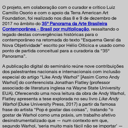
O projeto, em colaboração com o curador e crítico Luiz
Camillo Osorio e com o apoio da Terra American Art
Foundation, foi realizado nos dias 8 e 9 de dezembro de
2017 no âmbito do
35º Panorama da Arte Brasileira
Contemporânea
–
Brasil por multiplicação
, ressaltando o
legado destas convergências históricas para o
contemporâneo na retomada do texto “Esquema Geral da
Nova Objetividade” escrito por Hélio Oiticica e usado como
ponto de partida conceitual para a curadoria da “35º
Panorama”.
A publicação digital do seminário reúne nove contribuições
dos palestrantes nacionais e internacionais com inclusão
especial do artigo “Like Andy Warhol” [Assim Como Andy
Warhol] do conferencista Jonathan Flatley (professor
associado de literatura inglesa na Wayne State University
EUA). Oferecendo uma nova leitura da obra de Andy Warhol,
Flatley apresenta a tese explorada no seu livro
Like Andy
Warhol
(Duke University Press, 2017) a partir da famosa
frase do artista “Pop é gostar das coisas”, tratando “o
gostar de Warhol como uma práxis, um trabalho afetivo
desinstrumentalizado que — num contexto em que,
segundo Warhol, ‘seria muito mais fácil não se importar’ —