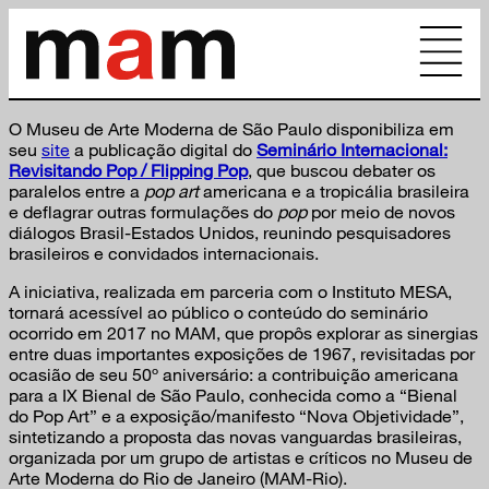
O Museu de Arte Moderna de São Paulo disponibiliza em
seu
site
a publicação digital do
Seminário Internacional:
Revisitando Pop / Flipping Pop
, que buscou debater os
paralelos entre a
pop art
americana e a tropicália brasileira
e deflagrar outras formulações do
pop
por meio de novos
diálogos Brasil-Estados Unidos, reunindo pesquisadores
brasileiros e convidados internacionais.
A iniciativa, realizada em parceria com o Instituto MESA,
tornará acessível ao público o conteúdo do seminário
ocorrido em 2017 no MAM, que propôs explorar as sinergias
entre duas importantes exposições de 1967, revisitadas por
ocasião de seu 50º aniversário: a contribuição americana
para a IX Bienal de São Paulo, conhecida como a “Bienal
do Pop Art” e a exposição/manifesto “Nova Objetividade”,
sintetizando a proposta das novas vanguardas brasileiras,
organizada por um grupo de artistas e críticos no Museu de
Arte Moderna do Rio de Janeiro (MAM-Rio).