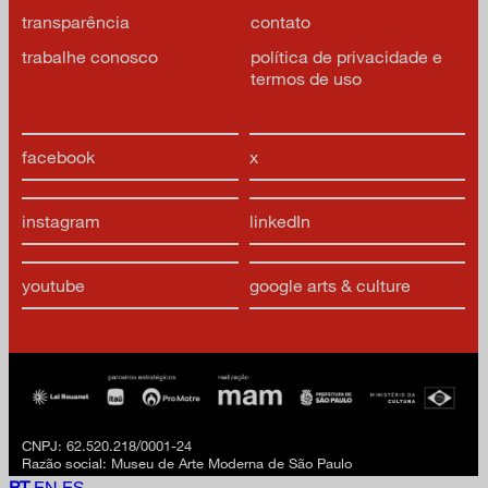
transparência
contato
trabalhe conosco
política de privacidade e
termos de uso
facebook
x
instagram
linkedIn
youtube
google arts & culture
CNPJ: 62.520.218/0001-24
Razão social: Museu de Arte Moderna de São Paulo
PT
EN
ES