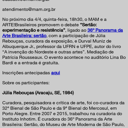
atendimento@mam.org.br
No próximo dia 4/4, quinta-feira, 18h30, o MAM e a
ARTE!Brasileiros promovem o debate
“Sertão:
experimentação e resistência”
, ligado ao
36º Panorama da
Arte Brasileira: sertão
, com a participação de Júlia
Rebouças, curadora da exposição, e Durval Muniz de
Albuquerque Jr., professor da UFRN e UFPE, autor do livro
“A invenção do Nordeste e outras artes”. Mediação de
Patrícia Rousseaux. O evento acontece no auditório Lina Bo
Bardi e a entrada é gratuita.
Inscrições antecipadas
aqui
Sobre os participantes:
Júlia Rebouças (Aracaju, SE, 1984)
Curadora, pesquisadora e crítica de arte, foi co-curadora da
32ª Bienal de São Paulo e da 9ª Bienal do Mercosul, em
Porto Alegre. Entre 2007 e 2015, trabalhou na curadoria do
Instituto Inhotim. É curadora do 36º Panorama da Arte
Brasileira: Sertão, do Museu de Arte Moderna de São Paulo,