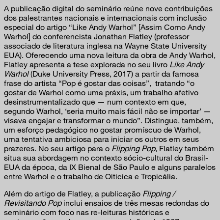
A publicação digital do seminário reúne nove contribuições
dos palestrantes nacionais e internacionais com inclusão
especial do artigo “Like Andy Warhol” [Assim Como Andy
Warhol] do conferencista Jonathan Flatley (professor
associado de literatura inglesa na Wayne State University
EUA). Oferecendo uma nova leitura da obra de Andy Warhol,
Flatley apresenta a tese explorada no seu livro
Like Andy
Warhol
(Duke University Press, 2017) a partir da famosa
frase do artista “Pop é gostar das coisas”, tratando “o
gostar de Warhol como uma práxis, um trabalho afetivo
desinstrumentalizado que — num contexto em que,
segundo Warhol, ‘seria muito mais fácil não se importar’ —
visava engajar e transformar o mundo”. Distingue, também,
um esforço pedagógico no gostar promíscuo de Warhol,
uma tentativa ambiciosa para iniciar os outros em seus
prazeres. No seu artigo para o
Flipping Pop
, Flatley também
situa sua abordagem no contexto sócio-cultural do Brasil-
EUA da época, da IX Bienal de São Paulo e alguns paralelos
entre Warhol e o trabalho de Oiticica e Tropicália.
Além do artigo de Flatley, a publicação
Flipping /
Revisitando Pop
inclui ensaios de três mesas redondas do
seminário com foco nas re-leituras históricas e