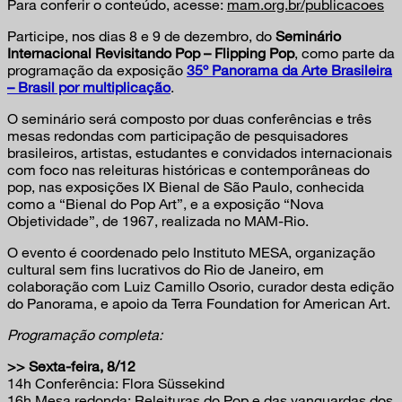
Para conferir o conteúdo, acesse:
mam.org.br/publicacoes
Participe, nos dias 8 e 9 de dezembro, do
Seminário
Internacional Revisitando Pop – Flipping Pop
, como parte da
programação da exposição
35º Panorama da Arte Brasileira
– Brasil por multiplicação
.
O seminário será composto por duas conferências e três
mesas redondas com participação de pesquisadores
brasileiros, artistas, estudantes e convidados internacionais
com foco nas releituras históricas e contemporâneas do
pop, nas exposições IX Bienal de São Paulo, conhecida
como a “Bienal do Pop Art”, e a exposição “Nova
Objetividade”, de 1967, realizada no MAM-Rio.
O evento é coordenado pelo Instituto MESA, organização
cultural sem fins lucrativos do Rio de Janeiro, em
colaboração com Luiz Camillo Osorio, curador desta edição
do Panorama, e apoio da Terra Foundation for American Art.
Programação completa:
>> Sexta-feira, 8/12
14h Conferência: Flora Süssekind
16h Mesa redonda: Releituras do Pop e das vanguardas dos