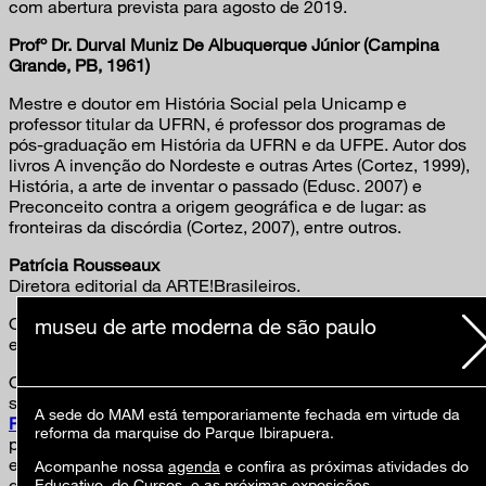
com abertura prevista para agosto de 2019.
Profº Dr. Durval Muniz De Albuquerque Júnior (Campina
Grande, PB, 1961)
Mestre e doutor em História Social pela Unicamp e
professor titular da UFRN, é professor dos programas de
pós-graduação em História da UFRN e da UFPE. Autor dos
livros A invenção do Nordeste e outras Artes (Cortez, 1999),
História, a arte de inventar o passado (Edusc. 2007) e
Preconceito contra a origem geográfica e de lugar: as
fronteiras da discórdia (Cortez, 2007), entre outros.
Patrícia Rousseaux
Diretora editorial da ARTE!Brasileiros.
O 36º Panorama da Arte Brasileira: sertão será realizado
museu de arte moderna de são paulo
entre 17 de agosto e 15 de novembro de 2019
O Museu de Arte Moderna de São Paulo disponibiliza em
seu
site
a publicação digital do
Seminário Internacional:
A sede do MAM está temporariamente fechada em virtude da
Revisitando Pop / Flipping Pop
, que buscou debater os
reforma da marquise do Parque Ibirapuera.
paralelos entre a
pop art
americana e a tropicália brasileira
e deflagrar outras formulações do
pop
por meio de novos
Acompanhe nossa
agenda
e confira as próximas atividades do
diálogos Brasil-Estados Unidos, reunindo pesquisadores
Educativo
, de
Cursos
, e as próximas
exposições
.