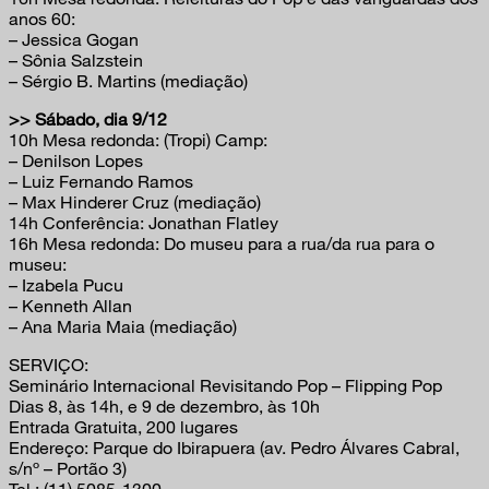
anos 60:
– Jessica Gogan
– Sônia Salzstein
– Sérgio B. Martins (mediação)
>> Sábado, dia 9/12
10h Mesa redonda: (Tropi) Camp:
– Denilson Lopes
– Luiz Fernando Ramos
– Max Hinderer Cruz (mediação)
14h Conferência: Jonathan Flatley
16h Mesa redonda: Do museu para a rua/da rua para o
museu:
– Izabela Pucu
– Kenneth Allan
– Ana Maria Maia (mediação)
SERVIÇO:
Seminário Internacional Revisitando Pop – Flipping Pop
Dias 8, às 14h, e 9 de dezembro, às 10h
Entrada Gratuita, 200 lugares
Endereço: Parque do Ibirapuera (av. Pedro Álvares Cabral,
s/nº – Portão 3)
Tel.: (11) 5085-1300