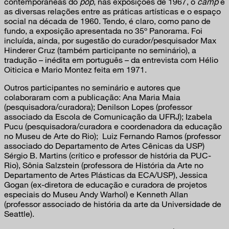
contemporâneas do
pop
, nas exposições de 1967, o
camp
e
as diversas relações entre as práticas artísticas e o espaço
social na década de 1960. Tendo, é claro, como pano de
fundo, a exposição apresentada no 35º Panorama. Foi
incluída, ainda, por sugestão do curador/pesquisador Max
Hinderer Cruz (também participante no seminário), a
tradução – inédita em português – da entrevista com Hélio
Oiticica e Mario Montez feita em 1971.
Outros participantes no seminário e autores que
colaboraram com a publicação: Ana Maria Maia
(pesquisadora/curadora); Denilson Lopes (professor
associado da Escola de Comunicação da UFRJ); Izabela
Pucu (pesquisadora/curadora e coordenadora da educação
no Museu de Arte do Rio); Luiz Fernando Ramos (professor
associado do Departamento de Artes Cênicas da USP)
Sérgio B. Martins (crítico e professor de história da PUC-
Rio), Sônia Salzstein (professora de História da Arte no
Departamento de Artes Plásticas da ECA/USP), Jessica
Gogan (ex-diretora de educação e curadora de projetos
especiais do Museu Andy Warhol) e Kenneth Allan
(professor associado de história da arte da Universidade de
Seattle).