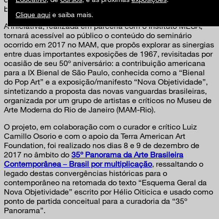
brasileiros e convidados internacionais.
Clique aqui
e saiba mais.
A iniciativa, realizada em parceria com o Instituto MESA,
tornará acessível ao público o conteúdo do seminário
ocorrido em 2017 no MAM, que propôs explorar as sinergias
entre duas importantes exposições de 1967, revisitadas por
ocasião de seu 50º aniversário: a contribuição americana
para a IX Bienal de São Paulo, conhecida como a “Bienal
do Pop Art” e a exposição/manifesto “Nova Objetividade”,
sintetizando a proposta das novas vanguardas brasileiras,
organizada por um grupo de artistas e críticos no Museu de
Arte Moderna do Rio de Janeiro (MAM-Rio).
O projeto, em colaboração com o curador e crítico Luiz
Camillo Osorio e com o apoio da Terra American Art
Foundation, foi realizado nos dias 8 e 9 de dezembro de
2017 no âmbito do
35º Panorama da Arte Brasileira
Contemporânea
–
Brasil por multiplicação
, ressaltando o
legado destas convergências históricas para o
contemporâneo na retomada do texto “Esquema Geral da
Nova Objetividade” escrito por Hélio Oiticica e usado como
ponto de partida conceitual para a curadoria da “35º
Panorama”.