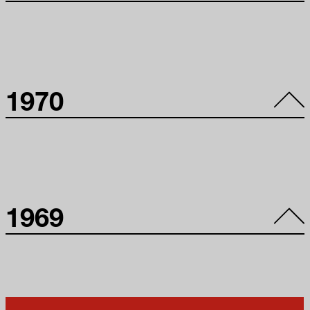
5º Panorama de
1970
Arte Atual
Brasileira: Pintura
4º Panorama de
1969
Arte Atual
Brasileira:
Escultura e
Objeto