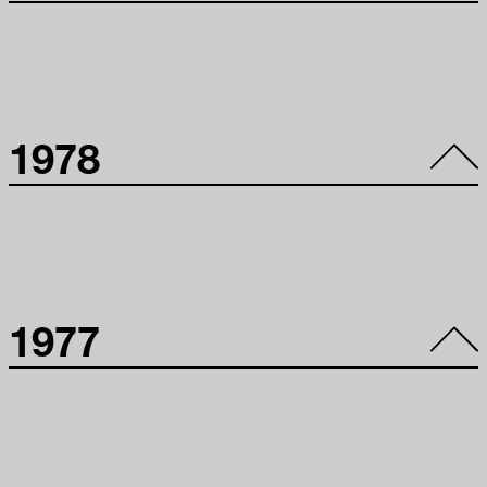
Brasileira: Pintura
13º Panorama de
1978
Arte Atual
Brasileira:
Escultura
12º Panorama de
1977
Arte Atual
Brasileira:
Desenho e
Gravura