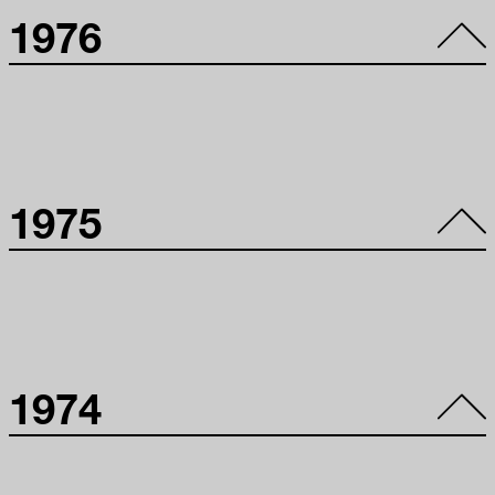
11º Panorama de
1976
Arte Atual
Brasileira: Pintura
1979
10º Panorama de
1975
Arte Atual
Brasileira:
Escultura e
Objeto
9º Panorama de
1974
Arte Atual
Brasileira:
Desenho e