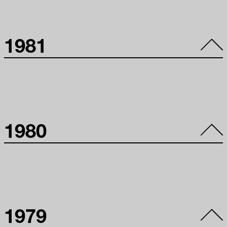
08
16º Panorama de
1981
Arte Atual
Festival de
Brasileira:
Jardins do MAM
Formas
no Ibirapuera
Tridimensionais
22 set 10 – 31 dez
10
15º Panorama de
1980
Arte Atual
Brasileira: Arte
sobre Papel
14º Panorama de
1979
Arte Atual