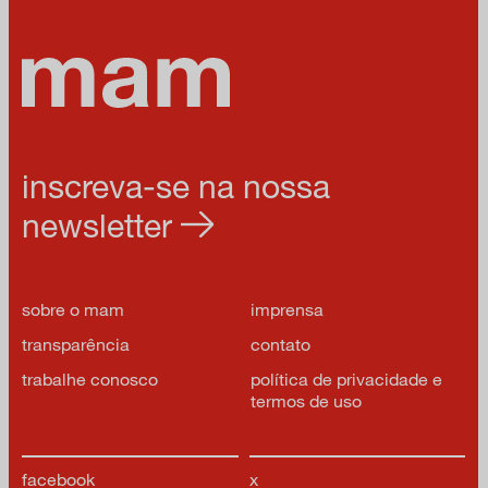
3º Panorama de
Arte Atual
Brasileira:
Desenho e
Gravura
inscreva-se na nossa
2º Panorama de
newsletter
Arte Atual
Brasileira: Pintura
sobre o mam
imprensa
transparência
contato
trabalhe conosco
política de privacidade e
1º Panorama de
termos de uso
Arte Atual
Brasileira
facebook
x