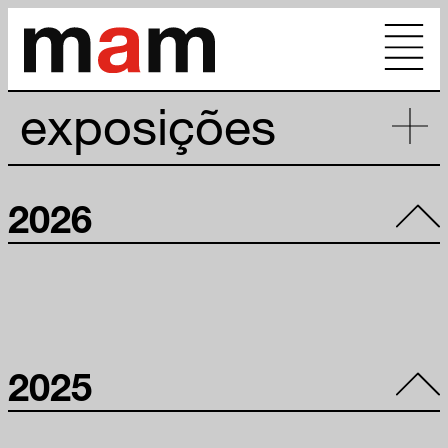
exposições
em cartaz
2026
futuras
passadas
panoramas
2025